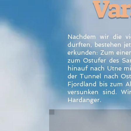
Var
Nachdem wir die vi
durften, bestehen je
erkunden: Zum eine
zum Ostufer des Sam
hinauf nach Utne mi
der Tunnel nach Ost
Fjordland bis zum A
versunken sind. Wi
Hardanger.