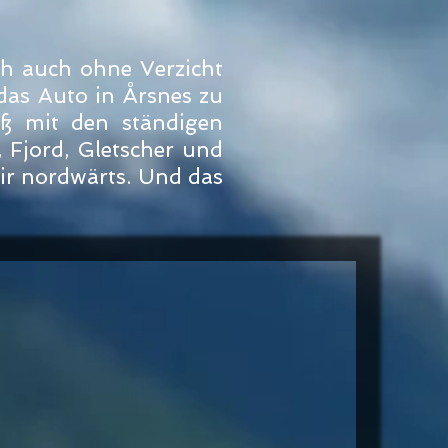
ch auch ohne Verzicht
, das Auto in Årsnes zu
ß mit den ständigen
 Fjord, Gletscher und
r nordwärts. Und das