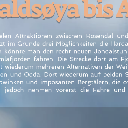
aldsøya bis 
elen Attraktionen zwischen Rosendal un
tzt im Grunde drei Möglichkeiten die Hard
n könnte man den recht neuen Jondalstunn
lafjorden fahren. Die Strecke dort am Fjo
t wiederum mehreren Alternativen der Weit
en und Odda. Dort wiederum auf beiden S
bwinken und imposanten Bergtälern, die of
r jedoch nehmen vorerst die Fähre und