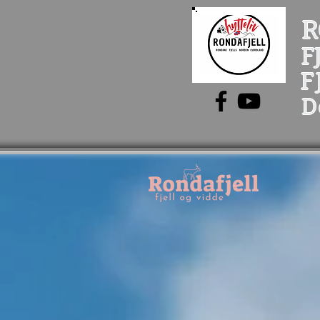
R
F
F
D