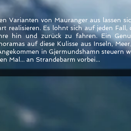
en Varianten von Mauranger aus lassen si
rt realisieren. Es lohnt sich auf jeden Fall
hre hin und zurück zu fahren. Ein Genu
ramas auf diese Kulisse aus Inseln, Meer,
 - Angekommen in Gjermundshamn steuern wi
n Mal... an Strandebarm vorbei...