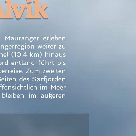
Ålvik
d Mauranger erleben
angerregion weiter zu
el (10,4 km) hinaus
rd entland führt bis
erreise. Zum zweiten
eiten des Sørfjorden
fensichtlich im Meer
 bleiben im äußeren