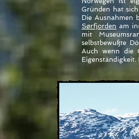
Norwegen ist eig
Gründen hat sich 
Die Ausnahmen be
Sørfjorden
am inn
mit Museumsra
selbstbewußte Dö
Auch wenn die O
Eigenständigkeit.