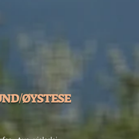
ND/ØYSTESE