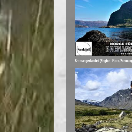
Bremangerlandet (Region: Florø/Bremang