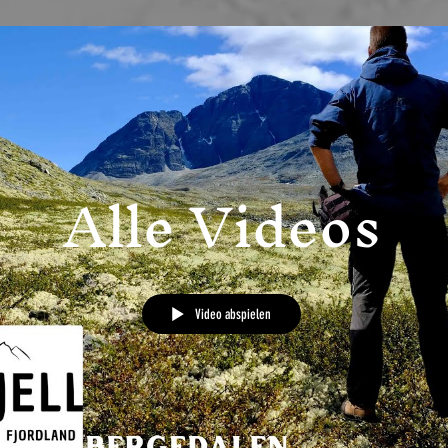
Alle Videos
Video abspielen