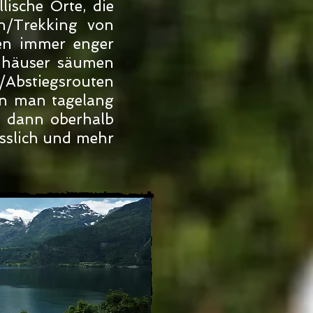
ische Orte, die
n/Trekking von
den immer enger
enhäuser säumen
/Abstiegsrouten
enn man tagelang
d dann oberhalb
esslich und mehr