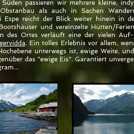
üden passieren wir mehrere kleine, indyll
 Obstanbau als auch in Sachen Wander
i Espe reicht der Blick weiter hinein in 
 Bootshäuser und vereinzelte Hütten/Feri
n des Ortes verläuft eine der vielen Auf-
gervidda
. Ein tolles Erlebnis vor allem, w
Hochebene unterwegs ist, ewige Weite, un
genüber das "ewige Eis". Garantiert unverg
gram...