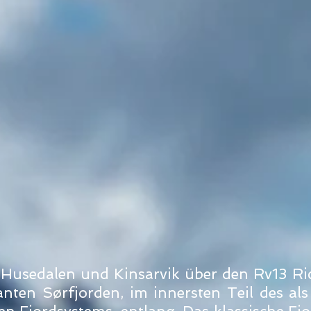
s Husedalen und Kinsarvik über den Rv13 
ten Sørfjorden, im innersten Teil des al