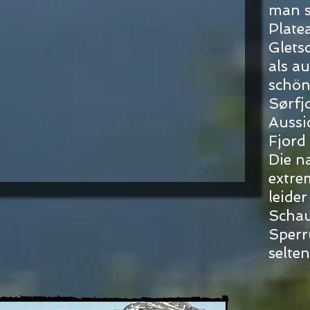
man s
Plate
Glets
als a
schön
Sørfjo
Aussi
Fjord
Die n
extre
leide
Schau
Sperr
selten.