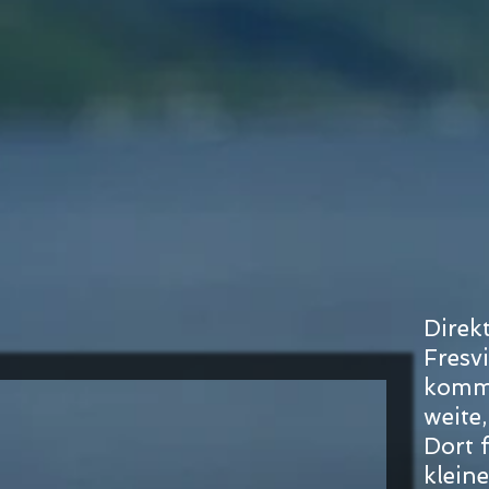
Direk
Fresv
komme
weite,
Dort 
klein