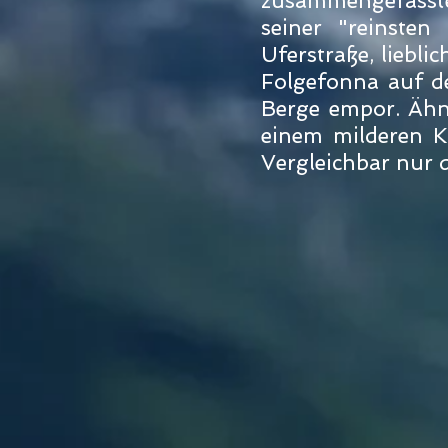
zusammengefassten
seiner "reinsten
Uferstraße, liebl
Folgefonna auf d
Berge empor. Ähnl
einem milderen K
Vergleichbar nur 