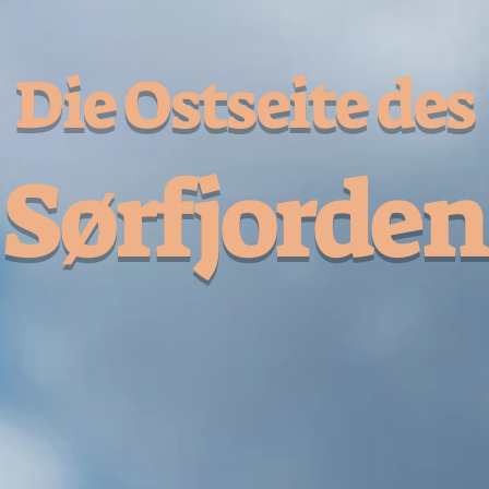
Die Ostseite des
Sørfjorden