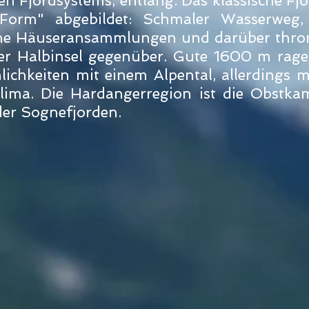
 Fjordsystems, entlang. Das klassische Fjor
 Form" abgebildet: Schmaler Wasserweg,
iche Häuseransammlungen und darüber thro
er Halbinsel gegenüber. Gute 1600 m rage
ichkeiten mit einem Alpental, allerdings m
lima. Die Hardangerregion ist die Obstka
der Sognefjorden.