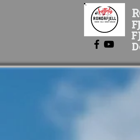
R
F
F
D