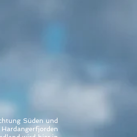
Richtung Süden und
s Hardangerfjorden