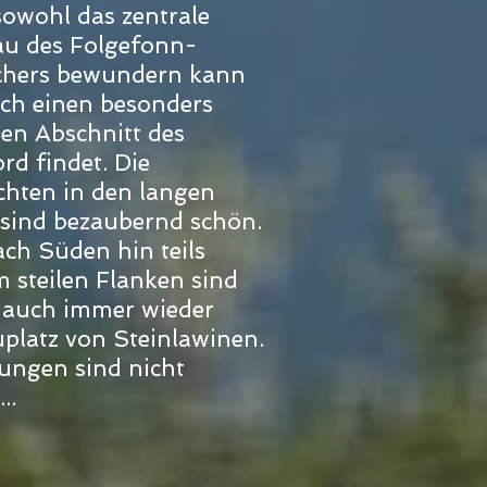
owohl das zentrale
au des Folgefonn-
chers bewundern kann
uch einen besonders
en Abschnitt des
rd findet. Die
chten in den langen
 sind bezaubernd schön.
ach Süden hin teils
m steilen Flanken sind
r auch immer wieder
platz von Steinlawinen.
ungen sind nicht
..