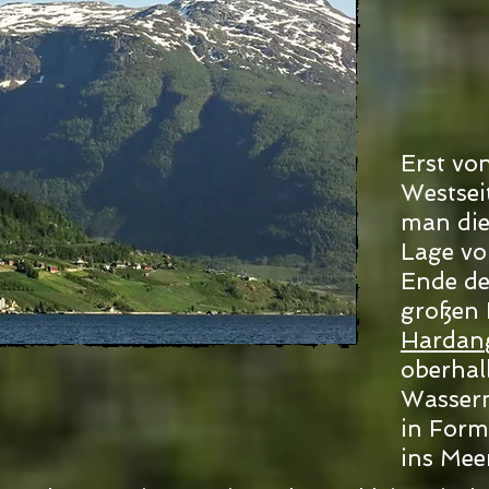
Erst vo
Westsei
man die
Lage vo
Ende d
großen 
Hardan
oberhalb
Wasserm
in Form
ins Mee