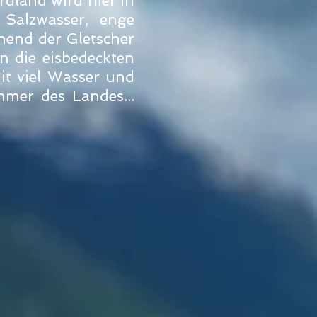
dland wird hier in
 Salzwasser, enge
nend der Gletscher
n die eisbedeckten
it viel Wasser und
mmer des Landes...